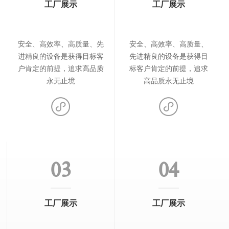
工厂展示
工厂展示
安全、高效率、高质量、先
安全、高效率、高质量、
进精良的设备是获得目标客
先进精良的设备是获得目
户肯定的前提，追求高品质
标客户肯定的前提，追求
永无止境
高品质永无止境
03
04
工厂展示
工厂展示