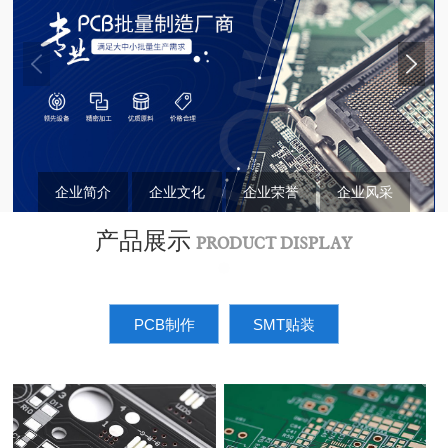
企业简介
企业文化
企业荣誉
企业风采
产品展示
PRODUCT DISPLAY
PCB制作
SMT贴装