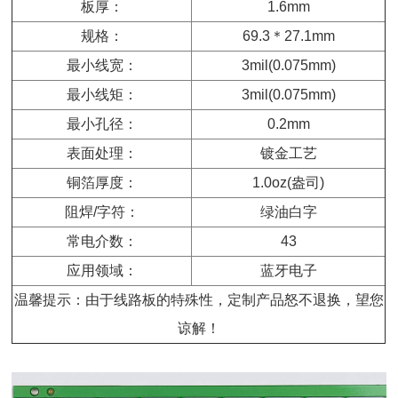
板厚：
1.6mm
规格：
69.3
＊
27.1mm
最小线宽：
3mil(0.075mm)
最小线矩：
3mil(0.075mm)
最小孔径：
0.2mm
表面处理：
镀金工艺
铜箔厚度：
1.0oz(
盎司
)
阻焊/字符：
绿油白字
常电介数：
43
应用领域：
蓝牙电子
温馨提示：由于线路板的特殊性，定制产品怒不退换，望您
谅解！